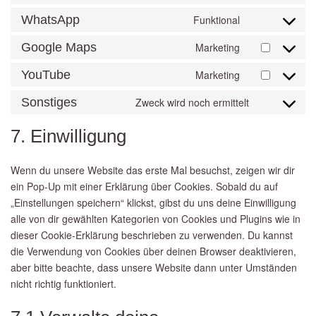
complianz
Consent
service
to
WhatsApp
Funktional
wordpress
Consent
service
to
Google Maps
Marketing
facebook
Consent
service
to
YouTube
Marketing
whatsapp
Consent
service
to
Sonstiges
Zweck wird noch ermittelt
google-
Consent
service
maps
to
7. Einwilligung
youtube
service
sonstiges
Wenn du unsere Website das erste Mal besuchst, zeigen wir dir
ein Pop-Up mit einer Erklärung über Cookies. Sobald du auf
„Einstellungen speichern“ klickst, gibst du uns deine Einwilligung
alle von dir gewählten Kategorien von Cookies und Plugins wie in
dieser Cookie-Erklärung beschrieben zu verwenden. Du kannst
die Verwendung von Cookies über deinen Browser deaktivieren,
aber bitte beachte, dass unsere Website dann unter Umständen
nicht richtig funktioniert.